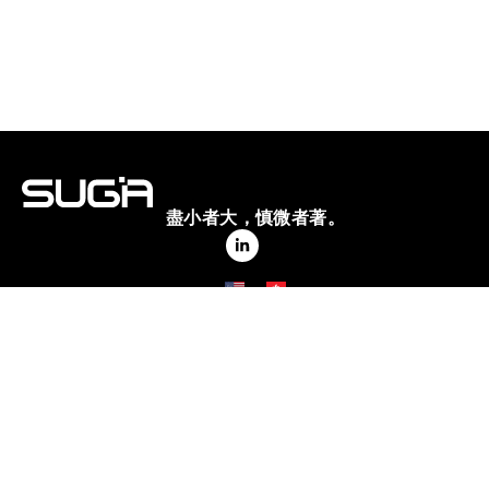
盡小者大，慎微者著。
聯絡方式
(852) 2953 0383
一般查詢
香港九龍九龍灣宏光道1號億京中心B座22樓