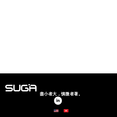
盡小者大，慎微者著。