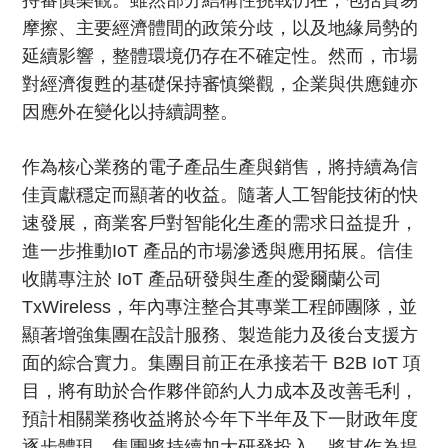
持審慎樂觀。雖然部分結構性挑戰仍在，包括貿易
摩擦、主要經濟體間的政策分歧，以及地緣局勢的
延續影響，整體環境仍存在不確定性。然而，市場
對經濟復甦的基礎保持審慎樂觀，企業與供應鏈亦
因應外在變化以持續調整。
作為核心業務的電子產品生產與銷售，將持續為信
佳貢獻穩定而顯著的收益。隨著人工智能技術的快
速發展，商業客戶對智能化生產的需求日益提升，
進一步推動IoT 產品的市場滲透與應用拓展。信佳
收購專注於 IoT 產品研發與生產的愛爾蘭公司
TxWireless，年內專注整合其專業工程師團隊，並
顯著增強集團在設計服務、製造能力及後台支援方
面的綜合實力。集團目前正在承接若干 B2B IoT 項
目，將有助於合作夥伴節約人力成本及改善毛利，
預計相關業務收益將於今年下半年及下一財政年度
逐步體現。集團將持續加大研發投入，將其作為提