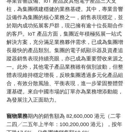
專業音響設備、IoT 產品及其他電子產品三大支
柱，為集團構建穩健的業務基礎。其中，專業音響
設備作為集團的核心業務之一，銷售表現穩定，並
於期內成功拓展客戶群，現已擁有逾十位長期合作
的客戶。IoT 產品方面，集團近年積極拓展一站式
解決方案，充分滿足業務夥伴需求，已成為集團增
長最快的產品類別。集團的電子紙顯示器及資產追
蹤器銷售表現持續亮眼，亦已成為重要營收來源之
一。此外，其他電子產品業務雖有個別波動，但整
體表現維持穩定增長，反映集團透過多元化產品組
合，有效分散風險、平衡表現，進一步鞏固整體營
運基礎。來自中國市場的訂單亦為業務增添動能，
為發展注入正面助力。
寵物業務
期內的銷售額為 82,600,000 港元（二零
二四╱二五年上半年：100,200,000 港元），按年