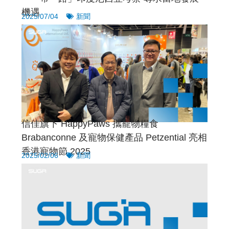
機遇
2025/07/04
新聞
信佳旗下 HappyPaws 攜寵物糧食
Brabanconne 及寵物保健產品 Petzential 亮相
香港寵物節 2025
2025/02/06
新聞