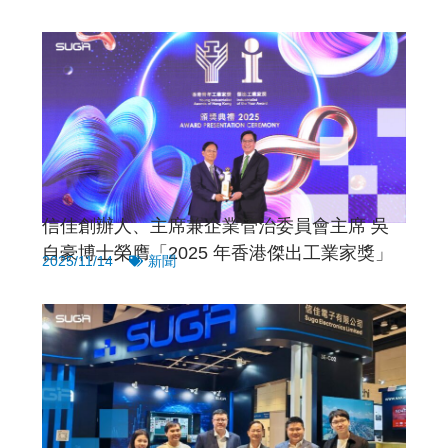
信佳創辦人、主席兼企業管治委員會主席 吳
自豪博士榮膺「2025 年香港傑出工業家獎」
2025/11/14
新聞