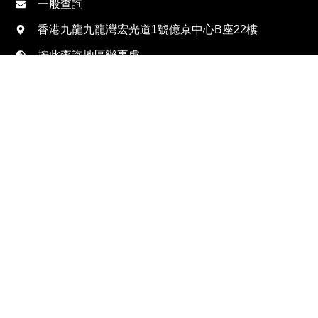
一般查詢
香港九龍九龍灣宏光道1號億京中心B座22樓
按此查詢地區辦事處
資源中心
私隱政策
聯絡我們