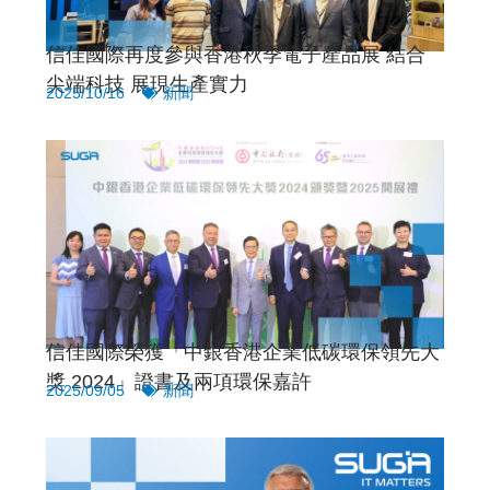
信佳國際再度參與香港秋季電子產品展 結合
尖端科技 展現生產實力
2025/10/16
新聞
信佳國際榮獲「中銀香港企業低碳環保領先大
獎 2024」證書及兩項環保嘉許
2025/09/05
新聞