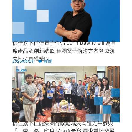
信佳旗下信佳電子任命 John Bastianelli 為首
席產品及創新總監 集團電子解決方案領域領
先地位再獲鞏固
2025/08/19
新聞
信佳旗下佳寵集團行政總裁吳民進先生參與
「一帶一路」印度尼西亞考察 尋求當地發展