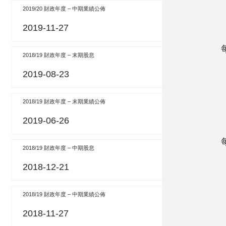
2019/20 財政年度 – 中期業績公佈
2019-11-27
2018/19 財政年度 – 末期股息
2019-08-23
2018/19 財政年度 – 末期業績公佈
2019-06-26
2018/19 財政年度 – 中期股息
2018-12-21
2018/19 財政年度 – 中期業績公佈
2018-11-27