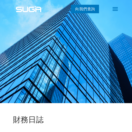
向我們查詢
財務日誌