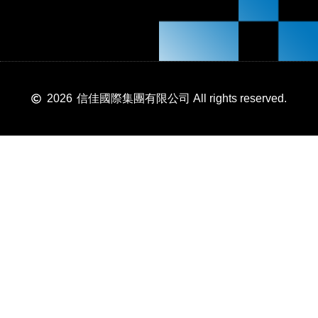
2026
信佳國際集團有限公司 All rights reserved.