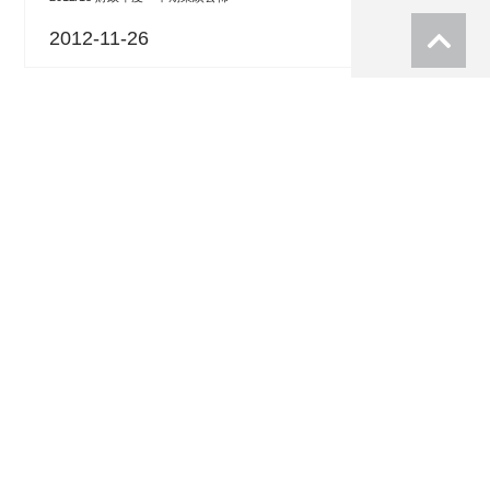
2012-11-26