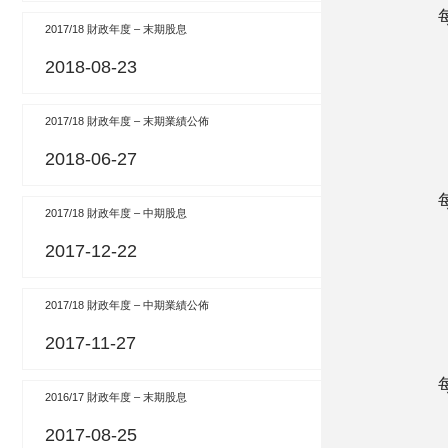
2017/18 財政年度 – 末期股息
2018-08-23
2017/18 財政年度 – 末期業績公佈
2018-06-27
2017/18 財政年度 – 中期股息
2017-12-22
2017/18 財政年度 – 中期業績公佈
2017-11-27
2016/17 財政年度 – 末期股息
2017-08-25