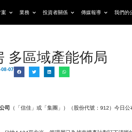
方案
業務
投資者關係
傳媒報導
我們的
 多區域產能佈局
-08-07
公司
（「信佳」或「集團」）（股份代號：912）今日