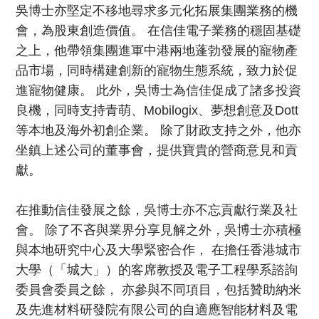
吳博士亦堅定不移地尋求多元化拓展集團業務的機
會，為股東創造價值。 在信佳電子業務的穩固基礎
之上，他帶領集團進軍中港兩地蓬勃發展的寵物產
品市場，同時構建創新的寵物生態系統，致力於促
進寵物健康。 此外，吳博士為信佳促成了諸多投資
良機，同時支持青萌、Mobilogix、夢想創意及Dott
等本地及海外初創企業。 除了財政支持之外，他亦
坐鎮上述公司的董事會，提供寶貴的營商意見和貢
獻。
在推動信佳發展之餘，吳博士亦不忘貢獻行業及社
會。 除了不吝與業界分享見解之外，吳博士亦積極
與本地研究中心及大學緊密合作， 在擔任香港城市
大學（「城大」）的客席教授及電子工程學系諮詢
委員會委員之餘， 亦參與不同項目，包括贊助納米
及先進材料研發院有限公司的自適應智能材料及電