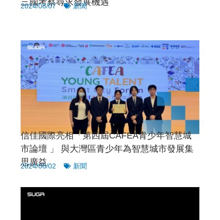
三國考察尋求發展機遇
2024/08/07
新聞
信佳國際亮相「第四屆CAFEA青少年智慧城
市論壇 」 與大灣區青少年為智慧城市發展集
思廣益
2024/08/02
新聞