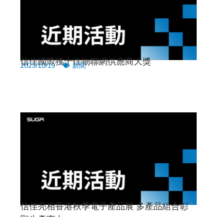
信佳國際獲十佳物聯網供應商大獎
2023/10/19
新聞
信佳亮相香港秋季電子產品展 多產品組合彰