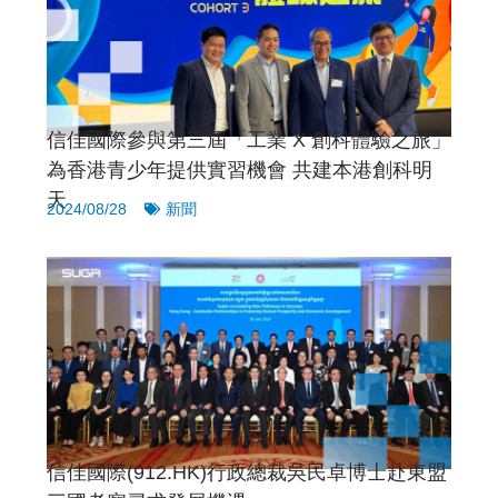
信佳國際參與第三屆「工業 X 創科體驗之旅」
為香港青少年提供實習機會 共建本港創科明
天
2024/08/28
新聞
信佳國際(912.HK)行政總裁吳民卓博士赴東盟