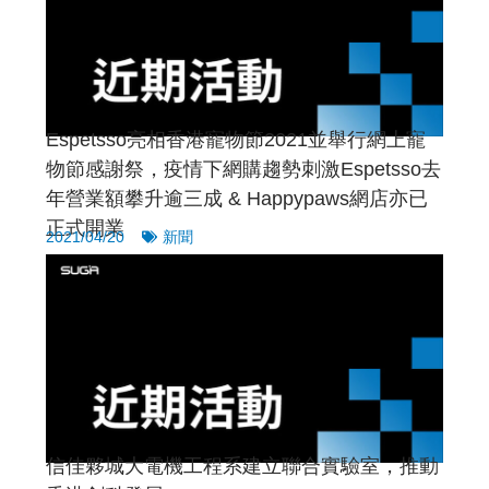
Espetsso亮相香港寵物節2021並舉行網上寵
物節感謝祭，疫情下網購趨勢刺激Espetsso去
年營業額攀升逾三成 & Happypaws網店亦已
正式開業
2021/04/20
新聞
信佳夥城大電機工程系建立聯合實驗室，推動