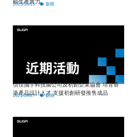
顯生產實力
2023/10/13
新聞
信佳攜手科技園公司及初創企業協會 培育香
港產品設計人才 支援初創研發推售成品
2021/09/27
新聞